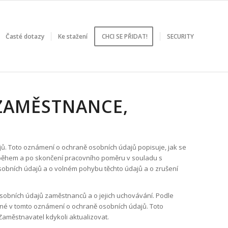
Časté dotazy
Ke stažení
CHCI SE PŘIDAT!
SECURITY
ZAMĚSTNANCE,
ů. Toto oznámení o ochraně osobních údajů popisuje, jak se
) během a po skončení pracovního poměru v souladu s
sobních údajů a o volném pohybu těchto údajů a o zrušení
obních údajů zaměstnanců a o jejich uchovávání. Podle
né v tomto oznámení o ochraně osobních údajů. Toto
aměstnavatel kdykoli aktualizovat.