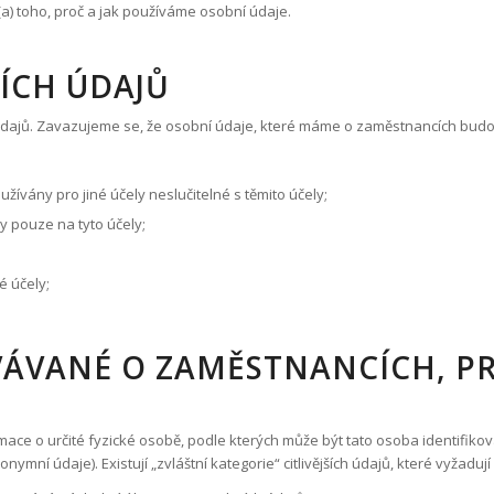
m(a) toho, proč a jak používáme osobní údaje.
ÍCH ÚDAJŮ
údajů. Zavazujeme se, že osobní údaje, které máme o zaměstnancích budo
ány pro jiné účely neslučitelné s těmito účely;
 pouze na tyto účely;
é účely;
VÁVANÉ O ZAMĚSTNANCÍCH, P
ace o určité fyzické osobě, podle kterých může být tato osoba identifiko
ymní údaje). Existují „zvláštní kategorie“ citlivějších údajů, které vyžaduj