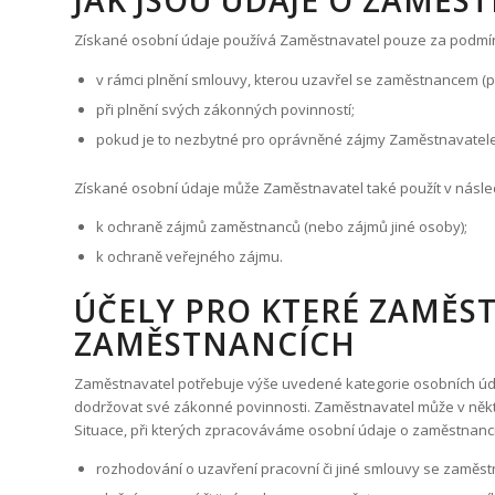
JAK JSOU ÚDAJE O ZAMĚS
na webových stránkách,
když je používají. Tyto
Získané osobní údaje používá Zaměstnavatel pouze za podmín
údaje pomáhají zlepšit
způsob, kterým webové
v rámci plnění smlouvy, kterou uzavřel se zaměstnancem 
stránky fungují. Tyto
soubory cookie nelze
při plnění svých zákonných povinností;
použít k přímé
pokud je to nezbytné pro oprávněné zájmy Zaměstnavatele 
identifikaci určitého
návštěvníka.
Získané osobní údaje může Zaměstnavatel také použít v následu
k ochraně zájmů zaměstnanců (nebo zájmů jiné osoby);
Funkční
k ochraně veřejného zájmu.
cookies
Funkční
soubory
ÚČELY PRO KTERÉ ZAMĚS
cookies
ZAMĚSTNANCÍCH
používáme k
zapamatování
informací o
Zaměstnavatel potřebuje výše uvedené kategorie osobních úd
návštěvnících
dodržovat své zákonné povinnosti. Zaměstnavatel může v někt
webových
Situace, při kterých zpracováváme osobní údaje o zaměstnancíc
stránek, jsou
používány k
rozhodování o uzavření pracovní či jiné smlouvy se zaměs
rozpoznání