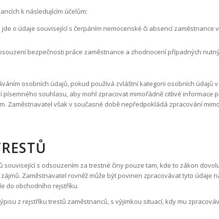
ancích k následujícím účelům:
jde o údaje související s čerpáním nemocenské či absencí zaměstnance v
osouzení bezpečnosti práce zaměstnance a zhodnocení případných nutných 
áním osobních údajů, pokud používá zvláštní kategorii osobních údajů v
 písemného souhlasu, aby mohl zpracovat mimořádně citlivé informace pro
 Zaměstnavatel však v současné době nepředpokládá zpracování mimořádn
TRESTŮ
tů související s odsouzením za trestné činy pouze tam, kde to zákon dovo
zájmů. Zaměstnavatel rovněž může být povinen zpracovávat tyto údaje na
 do obchodního rejstříku.
su z rejstříku trestů zaměstnanců, s výjimkou situací, kdy mu zpracováv