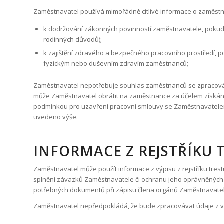
obsahovými
Zaměstnavatel používá mimořádně citlivé informace o zaměstn
partnery a
bannerovými
k dodržování zákonných povinností zaměstnavatele, pokud 
sítěmi, za
rodinných důvodů);
totožným
k zajištění zdravého a bezpečného pracovního prostředí, p
účelem. Tyto
soubory
fyzickým nebo duševním zdravím zaměstnanců;
mohou být
použity k
Zaměstnavatel nepotřebuje souhlas zaměstnanců se zpracováv
zobrazování
může Zaměstnavatel obrátit na zaměstnance za účelem získání
relevantních
podmínkou pro uzavření pracovní smlouvy se Zaměstnavatelem.
reklam na
uvedeno výše.
jiných
webových
stránkách.
INFORMACE Z REJSTŘÍKU 
Zaměstnavatel může použít informace z výpisu z rejstříku tres
splnění závazků Zaměstnavatele či ochranu jeho oprávněných 
potřebných dokumentů při zápisu člena orgánů Zaměstnavatele
Zaměstnavatel nepředpokládá, že bude zpracovávat údaje z výpi