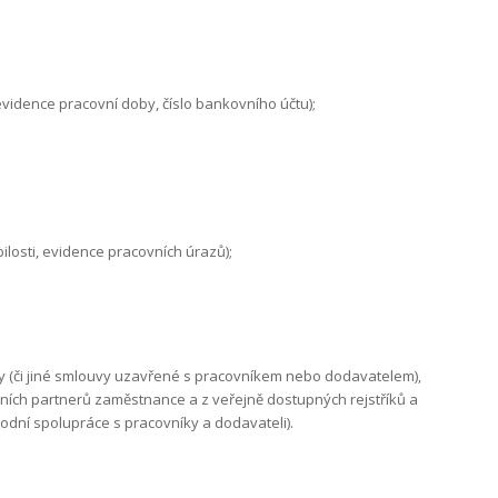
vidence pracovní doby, číslo bankovního účtu);
losti, evidence pracovních úrazů);
 (či jiné smlouvy uzavřené s pracovníkem nebo dodavatelem),
dních partnerů zaměstnance a z veřejně dostupných rejstříků a
dní spolupráce s pracovníky a dodavateli).