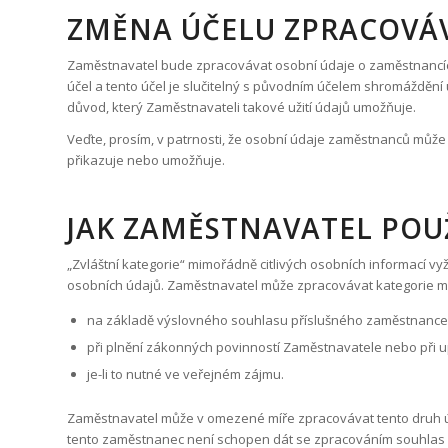
cookies
ZMĚNA ÚČELU ZPRACOVÁ
Tyto soubory
informují,
Zaměstnavatel bude zpracovávat osobní údaje o zaměstnancích 
které stránky
účel a tento účel je slučitelný s původním účelem shromáždění
jste navštívili a
odkazy, které
důvod, který Zaměstnavateli takové užití údajů umožňuje.
jste sledovali.
Veďte, prosím, v patrnosti, že osobní údaje zaměstnanců můž
Užití těchto
přikazuje nebo umožňuje.
informací
umožňuje, aby
webové
stránky a
JAK ZAMĚSTNAVATEL POU
reklamy na
nich
„Zvláštní kategorie“ mimořádně citlivých osobních informací v
zobrazené
osobních údajů. Zaměstnavatel může zpracovávat kategorie mim
více
odpovídaly
na základě výslovného souhlasu příslušného zaměstnance
zájmům
návštěvníka.
při plnění zákonných povinností Zaměstnavatele nebo při u
Tyto
je-li to nutné ve veřejném zájmu.
informace
jsou sdíleny s
třetími
Zaměstnavatel může v omezené míře zpracovávat tento druh úda
stranami,
tento zaměstnanec není schopen dát se zpracováním souhlas
např.