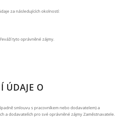
je za následujících okolností:
řeváží tyto oprávněné zájmy.
 ÚDAJE O
případně smlouvu s pracovníkem nebo dodavatelem) a
ích a dodavatelích pro své oprávněné zájmy Zaměstnavatele.