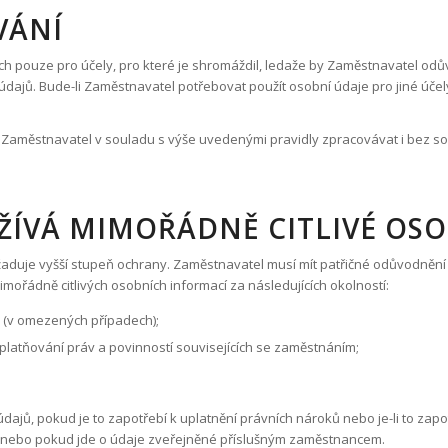
VÁNÍ
pouze pro účely, pro které je shromáždil, ledaže by Zaměstnavatel odůvod
 údajů. Bude-li Zaměstnavatel potřebovat použít osobní údaje pro jiné úče
e Zaměstnavatel v souladu s výše uvedenými pravidly zpracovávat i bez 
ŽÍVÁ MIMOŘÁDNĚ CITLIVÉ OS
yžaduje vyšší stupeň ochrany. Zaměstnavatel musí mít patřičné odůvodněn
ořádně citlivých osobních informací za následujících okolností:
 (v omezených případech);
platňování práv a povinností souvisejících se zaměstnáním;
jů, pokud je to zapotřebí k uplatnění právních nároků nebo je-li to za
 nebo pokud jde o údaje zveřejněné příslušným zaměstnancem.