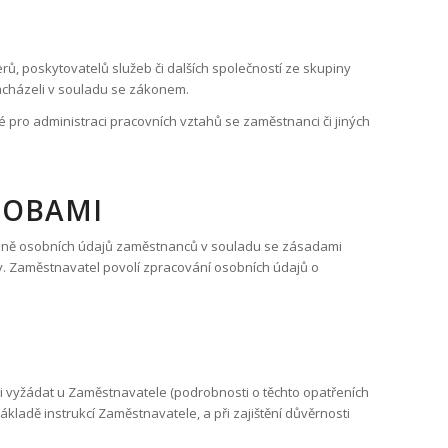
rů, poskytovatelů služeb či dalších společností ze skupiny
zacházeli v souladu se zákonem.
né pro administraci pracovních vztahů se zaměstnanci či jiných
SOBAMI
hraně osobních údajů zaměstnanců v souladu se zásadami
y. Zaměstnavatel povolí zpracování osobních údajů o
i vyžádat u Zaměstnavatele (podrobnosti o těchto opatřeních
ladě instrukcí Zaměstnavatele, a při zajištění důvěrnosti