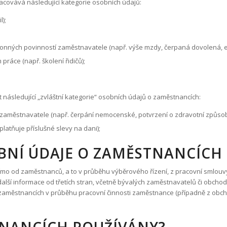
covává následující kategorie osobních údajů:
);
konných povinností zaměstnavatele (např. výše mzdy, čerpaná dovolená, e
ráce (např. školení řidičů);
ásledující „zvláštní kategorie“ osobních údajů o zaměstnancích:
 zaměstnavatele (např. čerpání nemocenské, potvrzení o zdravotní způsobi
atňuje příslušné slevy na dani);
OBNÍ ÚDAJE O ZAMĚSTNANCÍCH
o od zaměstnanců, a to v průběhu výběrového řízení, z pracovní smlouvy
lší informace od třetích stran, včetně bývalých zaměstnavatelů či obcho
zaměstnancích v průběhu pracovní činnosti zaměstnance (případně z obcho