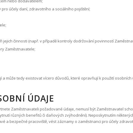
níkem nebo dodavatelem;
ro účely daní, zdravotního a sociálního pojištění;
ele;
ejich činnosti (např. v případě kontroly dodržování povinností Zaměstnav
ery Zaměstnavatele;
a může tedy existovat vícero důvodů, které opravňují k použití osobních 
SOBNÍ ÚDAJE
ete Zaměstnavateli požadované údaje, nemusí být Zaměstnavatel schopen
tnutí různých benefitů či daňových zvýhodnění). Neposkytnutím některý
avé a bezpečné pracoviště, vést záznamy o zaměstnanci pro účely zdravotní