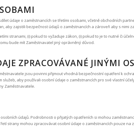
 OSOBAMI
sdílet údaje o zaměstnancích se třetími osobami, včetně obchodních partne
n, aby zajistili bezpečnost údajů o zaměstnancích a zároveň aby s nimi 
mi stranami, (i) pokud to vyžaduje zákon, (i) pokud to je to nutné či účel
 k tomu bude mít Zaměstnavatel jiný oprávněný důvod.
DAJE ZPRACOVÁVANÉ JINÝMI O
 Zaměstnavatele jsou povinni přijmout vhodná bezpečnostní opatření k oc
služeb, aby používali osobní údaje o zaměstnancích pro své vlastní účel
ny Zaměstnavatele.
a osobních údajů. Podrobnosti o přijatých opatřeních si mohou zaměstnanc
 Třetí strany mohou zpracovávat osobní údaje o zaměstnancích pouze na zák