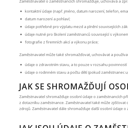
Zaměstnavatel o zaměstnancích shromažďuje, uchovává a zpra
nutných
souborů
kontaktní údaje (např. jméno, datum narození, telefon, email
cookie správně
používat. Pro
datum narození a pohlaví;
využití těchto
údaje potřebné pro výplatu mezd a plnění souvisejících zá
cookies
nepotřebujeme
údaje nutné pro školení zaměstnanců související s výkonem p
váš souhlas a
fotografie z firemních akcí a výkonu práce;
ani je nemůžete
odmítnout.
Zaměstnavatel může také shromažďovat, uchovávat a používat n
údaje o zdravotním stavu, a to pouze v rozsahu povinností
Analytické/výkonnostní
cookies
údaje o rodinném stavu a počtu dětí (pokud zaměstnanec upl
Analytické a výkonové
soubory cookies se
JAK SE SHROMAŽĎUJÍ OS
používají ke sledování
toho, jak návštěvníci
Zaměstnavatel shromažďuje osobní údaje o zaměstnancích přím
webové stránky
z dotazníku zaměstnance. Zaměstnavatel také může zjišťovat da
používají. Tyto soubory
umožňují rozpoznat a
zdrojů. Zaměstnavatel dále shromažďuje další osobní údaje o 
vyhodnotit např. počet
návštěvníků a zjistit, jak
se návštěvníci pohybují