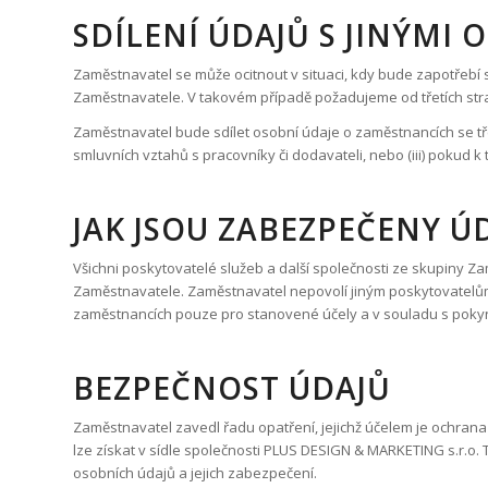
SDÍLENÍ ÚDAJŮ S JINÝMI
Zaměstnavatel se může ocitnout v situaci, kdy bude zapotřebí 
Zaměstnavatele. V takovém případě požadujeme od třetích stra
Zaměstnavatel bude sdílet osobní údaje o zaměstnancích se třetí
smluvních vztahů s pracovníky či dodavateli, nebo (iii) pokud
JAK JSOU ZABEZPEČENY Ú
Všichni poskytovatelé služeb a další společnosti ze skupiny
Zaměstnavatele. Zaměstnavatel nepovolí jiným poskytovatelům 
zaměstnancích pouze pro stanovené účely a v souladu s poky
BEZPEČNOST ÚDAJŮ
Zaměstnavatel zavedl řadu opatření, jejichž účelem je ochran
lze získat v sídle společnosti PLUS DESIGN & MARKETING s.r.o.
osobních údajů a jejich zabezpečení.