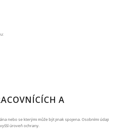
u:
RACOVNÍCÍCH A
vána nebo se kterými může být jinak spojena. Osobními údaji
í vyšší úroveň ochrany.