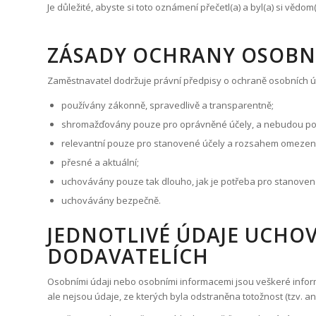
Je důležité, abyste si toto oznámení přečetl(a) a byl(a) si vědo
ZÁSADY OCHRANY OSOBN
Nezbytně
nutné cookies
Nezbytně nutné
Zaměstnavatel dodržuje právní předpisy o ochraně osobních 
soubory
cookies
používány zákonně, spravedlivě a transparentně;
umožňují
shromažďovány pouze pro oprávněné účely, a nebudou použív
základní funkce
webových
relevantní pouze pro stanovené účely a rozsahem omezeny
stránek, jako je
přesné a aktuální;
např. přihlášení
uživatele a
uchovávány pouze tak dlouho, jak je potřeba pro stanoven
správa účtu.
uchovávány bezpečně.
Jedná se o
cookies
JEDNOTLIVÉ ÚDAJE UCHO
potřebné pro
běžný provoz
DODAVATELÍCH
webových
stránek.
Osobními údaji nebo osobními informacemi jsou veškeré inform
Webové
stránky nelze
ale nejsou údaje, ze kterých byla odstraněna totožnost (tzv. anon
bez nezbytně