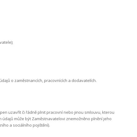
atele);
údajů o zaměstnancích, pracovnících a dodavatelích.
 uzavřít či řádně plnit pracovní nebo jinou smlouvu, kterou
ch údajů může být Zaměstnavatelovi znemožněno plnění jeho
ho a sociálního pojištění).