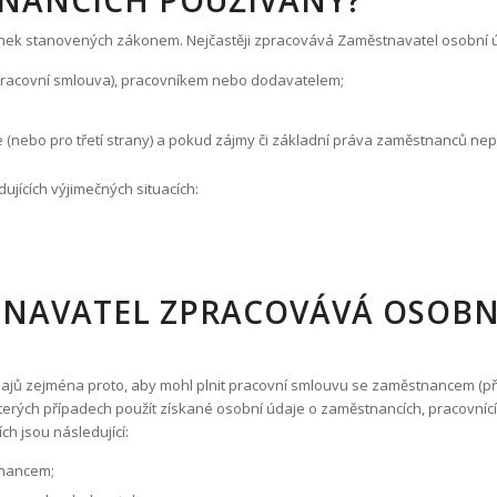
TNANCÍCH POUŽÍVÁNY?
ek stanovených zákonem. Nejčastěji zpracovává Zaměstnavatel osobní úda
(pracovní smlouva), pracovníkem nebo dodavatelem;
(nebo pro třetí strany) a pokud zájmy či základní práva zaměstnanců nep
jících výjimečných situacích:
TNAVATEL ZPRACOVÁVÁ OSOBNÍ
ajů zejména proto, aby mohl plnit pracovní smlouvu se zaměstnancem (
erých případech použít získané osobní údaje o zaměstnancích, pracovníc
h jsou následující:
tnancem;