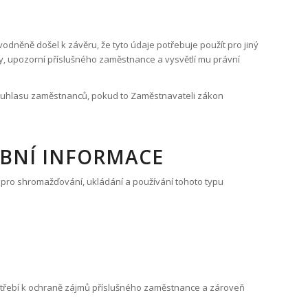
něně došel k závěru, že tyto údaje potřebuje použít pro jiný
ly, upozorní příslušného zaměstnance a vysvětlí mu právní
souhlasu zaměstnanců, pokud to Zaměstnavateli zákon
OBNÍ INFORMACE
í pro shromažďování, ukládání a používání tohoto typu
potřebí k ochraně zájmů příslušného zaměstnance a zároveň