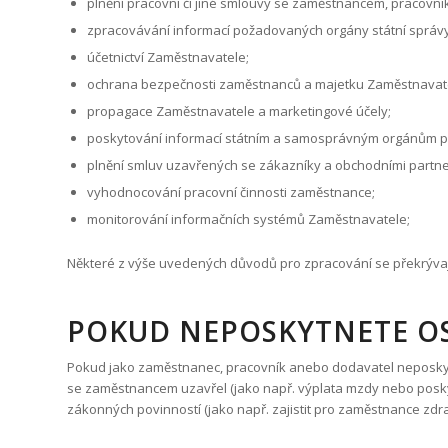
vracejících se
plnění pracovní či jiné smlouvy se zaměstnancem, pracov
návštěvníků
zpracovávání informací požadovaných orgány státní správy p
webových
stránek, např.
účetnictví Zaměstnavatele;
používaného
ochrana bezpečnosti zaměstnanců a majetku Zaměstnavat
jazyka,
časového
propagace Zaměstnavatele a marketingové účely;
pásma,
poskytování informací státním a samosprávným orgánům při j
rozšíření
obsahu apod.
plnění smluv uzavřených se zákazníky a obchodními partn
Diky těmto
vyhodnocování pracovní činnosti zaměstnance;
souborům lze
využívat např.
monitorování informačních systémů Zaměstnavatele;
služeb
automatického
Některé z výše uvedených důvodů pro zpracování se překrývají 
přihlášení
apod. Pokud
je odmítnete,
POKUD NEPOSKYTNETE O
nemusí se na
webu vše
zobrazovat
Pokud jako zaměstnanec, pracovník anebo dodavatel neposkytn
správně.
se zaměstnancem uzavřel (jako např. výplata mzdy nebo posky
zákonných povinností (jako např. zajistit pro zaměstnance zdr
Marketingové