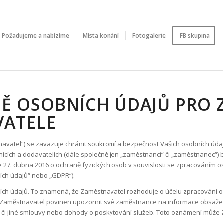
Požadujeme a nabízíme
Místa konání
Fotogalerie
FB skupina
Ě OSOBNÍCH ÚDAJŮ PRO 
VATELE
avatel“) se zavazuje chránit soukromí a bezpečnost Vašich osobních údaj
nících a dodavatelích (dále společně jen „zaměstnanci“ či „zaměstnanec“
27. dubna 2016 o ochraně fyzických osob v souvislosti se zpracováním o
ích údajů“ nebo „GDPR“).
ch údajů. To znamená, že Zaměstnavatel rozhoduje o účelu zpracování os
je Zaměstnavatel povinen upozornit své zaměstnance na informace obsaže
i jiné smlouvy nebo dohody o poskytování služeb. Toto oznámení může Z