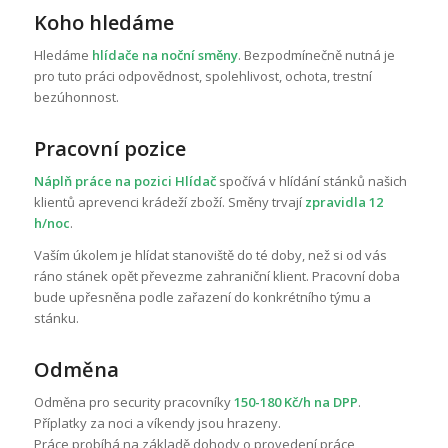
nutných
Koho hledáme
souborů
cookie správně
Hledáme
hlídače na noční směny
. Bezpodmínečně nutná je
používat. Pro
pro tuto práci odpovědnost, spolehlivost, ochota, trestní
využití těchto
bezúhonnost.
cookies
nepotřebujeme
váš souhlas a
Pracovní pozice
ani je nemůžete
odmítnout.
Náplň práce na pozici Hlídač
spočívá v hlídání stánků našich
klientů aprevenci krádeží zboží. Směny trvají
zpravidla 12
h/noc
.
Analytické/výkonnostní
cookies
Vaším úkolem je hlídat stanoviště do té doby, než si od vás
Analytické a výkonové
ráno stánek opět převezme zahraniční klient. Pracovní doba
soubory cookies se
bude upřesněna podle zařazení do konkrétního týmu a
používají ke sledování
stánku.
toho, jak návštěvníci
webové stránky
používají. Tyto soubory
Odměna
umožňují rozpoznat a
vyhodnotit např. počet
Odměna pro security pracovníky
150-180 Kč/h na DPP
.
návštěvníků a zjistit, jak
Příplatky za noci a víkendy jsou hrazeny.
se návštěvníci pohybují
Práce probíhá na základě dohody o provedení práce,