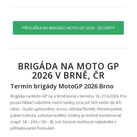
Nezbytně
PŘÍHLÁŠKA NA BRIGÁDU MOTO GP 2026 - SECURITY
nutné cookies
Nezbytně nutné
soubory
cookies
umožňují
základní funkce
webových
BRIGÁDA NA MOTO GP
stránek, jako je
2026 V BRNĚ, ČR
např. přihlášení
uživatele a
správa účtu.
Termín brigády MotoGP 2026 Brno
Jedná se o
cookies
Brigáda na Moto GP se v Brně koná v termínu 16.-21.6.2026. Pro
potřebné pro
pozici hlídač nabízíme noční směny (cca od 18 h večer do 8 h
běžný provoz
ráno – bude upřesněno; 4 noci: středa/čtvrtek; čtvrtek/pátek;
webových
pátek/sobota; sobota/neděle). Směny je možné kombinovat
stránek.
(např. 18 – 24 h / 00 – 8), své časové možnosti nabídněte v
Webové
přihlašovacím formuláři.
stránky nelze
bez nezbytně