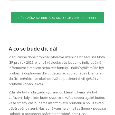
vracejících se
návštěvníků
webových
stránek, např.
PŘÍHLÁŠKA NA BRIGÁDU MOTO GP 2026 - SECURITY
používaného
jazyka,
časového
pásma,
rozšíření
obsahu apod.
Diky těmto
A co se bude dít dál
souborům lze
využívat např.
V současné době probíhá výběrové řízení na brigádu na Moto
služeb
GP pro rok 2025, o jehož výsledku vás budeme individuálně
automatického
informovat e-mailem nebo telefonicky. Finální výběr může být
přihlášení
průběžně doplňován dle dodatečných objednávek klienta a
apod. Pokud
dalších měnících se okolností až do poslední chvíli (ještě i v
je odmítnete,
nemusí se na
průběhu konání akce).
webu vše
Zda jste byli na brigádu vybráni, do kterého týmu jste byli
zobrazovat
správně.
zařazeni, kdy a kde bude sraz, co si vzít s sebou a jaké budou
vaše směny vás budeme informovat v průběhu a po uzavření
výběrového řízení. Následně vám na e-mail zašleme k podpisu
Dohodu o provedení práce a podrobné instrukce.
Marketingové