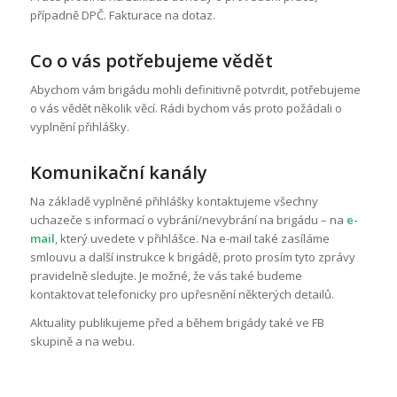
na webových stránkách,
případně DPČ. Fakturace na dotaz.
když je používají. Tyto
údaje pomáhají zlepšit
způsob, kterým webové
Co o vás potřebujeme vědět
stránky fungují. Tyto
soubory cookie nelze
Abychom vám brigádu mohli definitivně potvrdit, potřebujeme
použít k přímé
o vás vědět několik věcí. Rádi bychom vás proto požádali o
identifikaci určitého
vyplnění přihlášky.
návštěvníka.
Komunikační kanály
Funkční
Na základě vyplněné přihlášky kontaktujeme všechny
cookies
uchazeče s informací o vybrání/nevybrání na brigádu – na
e-
Funkční
mail
, který uvedete v přihlášce. Na e-mail také zasíláme
soubory
cookies
smlouvu a další instrukce k brigádě, proto prosím tyto zprávy
používáme k
pravidelně sledujte. Je možné, že vás také budeme
zapamatování
kontaktovat telefonicky pro upřesnění některých detailů.
informací o
návštěvnících
Aktuality publikujeme před a během brigády také ve FB
webových
skupině a na webu.
stránek, jsou
používány k
rozpoznání